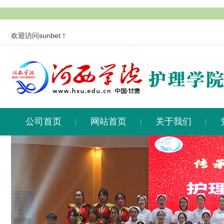
欢迎访问sunbet！
公司首页
网站首页
关于我们