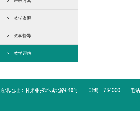
> 培养方案
> 教学资源
> 教学督导
> 教学评估
通讯地址：甘肃张掖环城北路846号 邮编：734000 电话：09