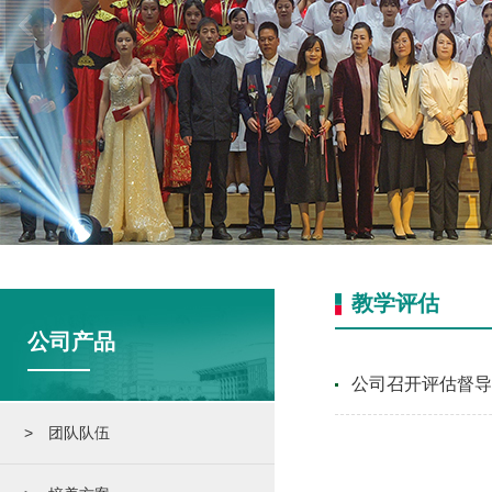
教学评估
公司产品
公司召开评估督导
> 团队队伍