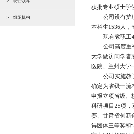
> 现任领导
获批专业硕士学
公司设有护
> 组织机构
本科生
1
5
3
6
人，
现有教职工
公司高度重
大学做访问学者
医院、兰州大学
公司实施教
确定为省级一流
申报立项省级、
科研项目
25
项，
赛、甘肃省创新
得团体三等奖和