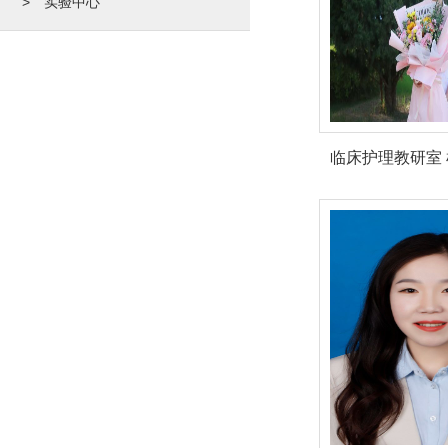
> 实验中心
临床护理教研室 