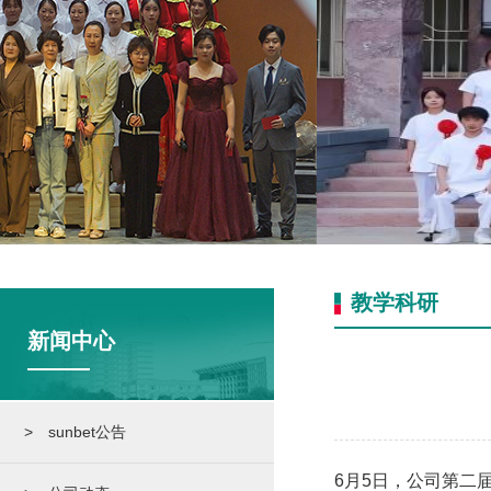
教学科研
新闻中心
> sunbet公告
6月5日，公司第二