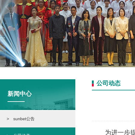
公司动态
新闻中心
> sunbet公告
为进一步