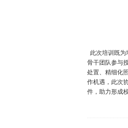
此次培训既为地
骨干团队
参与
处置、精细化
作
机遇
，此次
件，助力形成