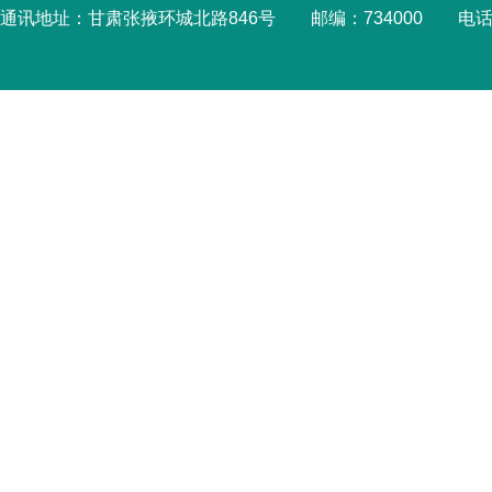
通讯地址：甘肃张掖环城北路846号 邮编：734000 电话：09