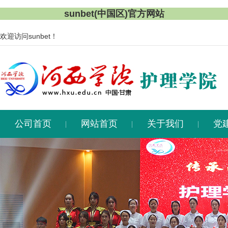
sunbet(中国区)官方网站
欢迎访问sunbet！
公司首页
网站首页
关于我们
党