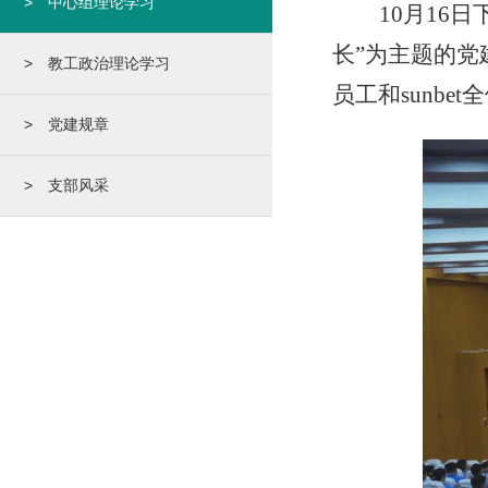
> 中心组理论学习
10月16
长”为主题的党
> 教工政治理论学习
员工和
sunbe
> 党建规章
> 支部风采