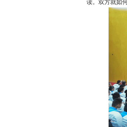
读。双方就如