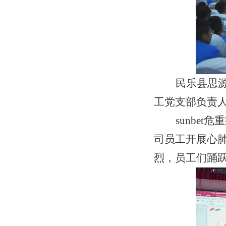
民乐县思
工党支部
负责
sunbe
司
员工
开展
心
烈，员工们踊