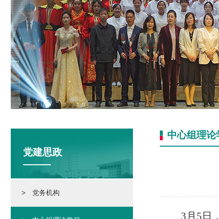
中心组理论
党建思政
> 党务机构
3月5