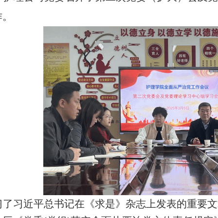
作
。
习了习近平总书记在《求是》杂志上发表的重要文