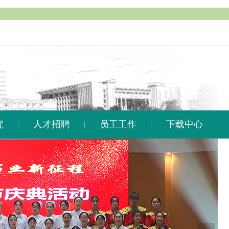
究
人才招聘
员工工作
下载中心